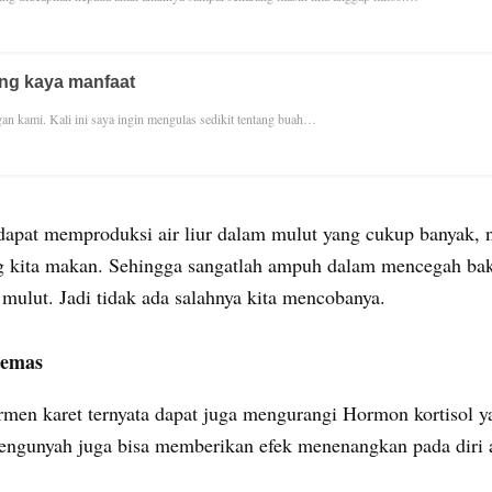
ng kaya manfaat
gan kami. Kali ini saya ingin mengulas sedikit tentang buah…
pat memproduksi air liur dalam mulut yang cukup banyak, nah
 kita makan. Sehingga sangatlah ampuh dalam mencegah bakte
 mulut. Jadi tidak ada salahnya kita mencobanya.
cemas
en karet ternyata dapat juga mengurangi Hormon kortisol yan
 mengunyah juga bisa memberikan efek menenangkan pada diri 