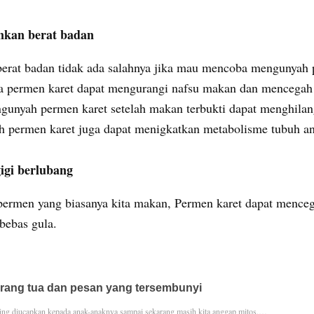
kan berat badan
erat badan tidak ada salahnya jika mau mencoba mengunyah 
a permen karet dapat mengurangi nafsu makan dan mencegah
gunyah permen karet setelah makan terbukti dapat menghila
ah permen karet juga dapat menigkatkan metabolisme tubuh a
igi berlubang
ermen yang biasanya kita makan, Permen karet dapat mencega
bebas gula.
orang tua dan pesan yang tersembunyi
ring diucapkan kepada anak-anaknya sampai sekarang masih kita anggap mitos.…