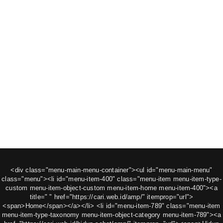
<div class="menu-main-menu-container"><ul id="menu-main-menu"
class="menu"><li id="menu-item-400" class="menu-item menu-item-type-
custom menu-item-object-custom menu-item-home menu-item-400"><a
title=" " href="https://cari.web.id/amp/" itemprop="url">
<span>Home</span></a></li> <li id="menu-item-789" class="menu-item
menu-item-type-taxonomy menu-item-object-category menu-item-789"><a