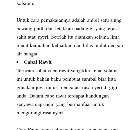
kalsium.
Untuk cara pemakaiannya adalah ambil satu siung
bawang putih dan letakkan pada gigi yang terasa
sakit atau nyeri. Setelah itu diamkan selama lima
menit kemudian keluarkan dan bilas mulut dengan
air hangat.
Cabai Rawit
Ternyata sobat cabe rawit yang kita kenal selama
ini untuk bahan baku pembuat sambal bisa kita
gunakan juga untuk mengatasi rasa nyeri di gigi
anda. Dalam cabe rawit terdapat kandungan
senyawa capsaicin yang bermanfaat untuk
mengurangi rasa nyeri.
Cara Pemakaian cabe rawit untuk mengatasi rasa