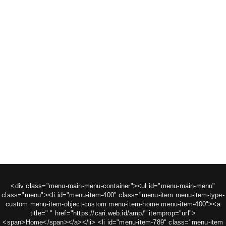
<div class="menu-main-menu-container"><ul id="menu-main-menu"
class="menu"><li id="menu-item-400" class="menu-item menu-item-type-
custom menu-item-object-custom menu-item-home menu-item-400"><a
title=" " href="https://cari.web.id/amp/" itemprop="url">
<span>Home</span></a></li> <li id="menu-item-789" class="menu-item