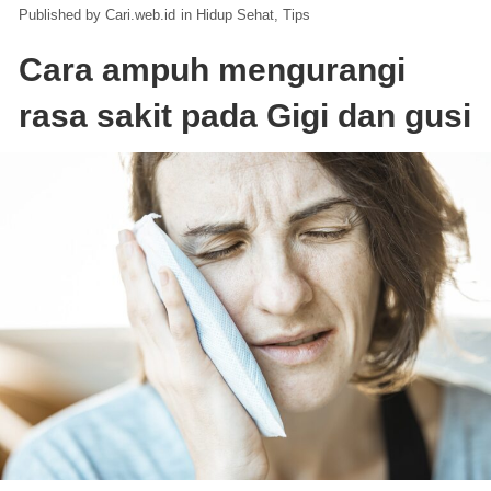
Cari.web.id
in
Hidup Sehat
Tips
Cara ampuh mengurangi
rasa sakit pada Gigi dan gusi