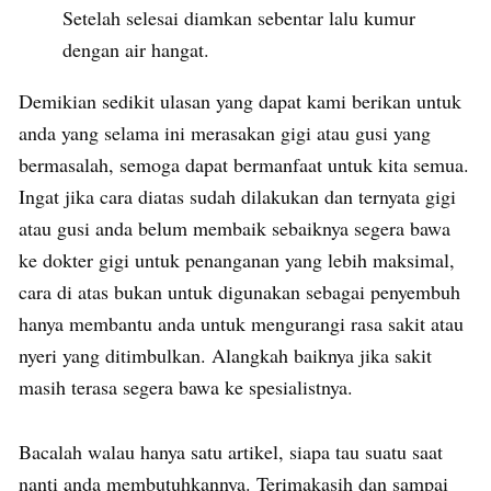
Setelah selesai diamkan sebentar lalu kumur
dengan air hangat.
Demikian sedikit ulasan yang dapat kami berikan untuk
anda yang selama ini merasakan gigi atau gusi yang
bermasalah, semoga dapat bermanfaat untuk kita semua.
Ingat jika cara diatas sudah dilakukan dan ternyata gigi
atau gusi anda belum membaik sebaiknya segera bawa
ke dokter gigi untuk penanganan yang lebih maksimal,
cara di atas bukan untuk digunakan sebagai penyembuh
hanya membantu anda untuk mengurangi rasa sakit atau
nyeri yang ditimbulkan. Alangkah baiknya jika sakit
masih terasa segera bawa ke spesialistnya.
Bacalah walau hanya satu artikel, siapa tau suatu saat
nanti anda membutuhkannya. Terimakasih dan sampai