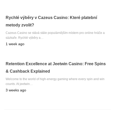
Rychlé výběry v Cazeus Casino: Které platební
metody zvolit?
Cazeus Casino se stává stále populárnějším místem pro online hráče a
sázkaře. Rychlé výběry a…
1 week ago
Retention Excellence at Jeetwin Casino: Free Spins
& Cashback Explained
Welcome to the world of high‑energy gaming where every spin and win
counts. At jeetwin…
3 weeks ago