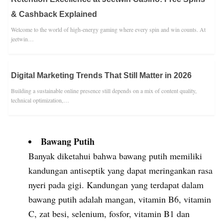
& Cashback Explained
Welcome to the world of high‑energy gaming where every spin and win counts. At
jeetwin…
Digital Marketing Trends That Still Matter in 2026
Building a sustainable online presence still depends on a mix of content quality,
technical optimization,…
Bawang Putih
Banyak diketahui bahwa bawang putih memiliki
kandungan antiseptik yang dapat meringankan rasa
nyeri pada gigi. Kandungan yang terdapat dalam
bawang putih adalah mangan, vitamin B6, vitamin
C, zat besi, selenium, fosfor, vitamin B1 dan