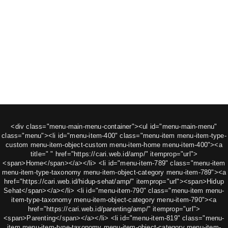
<div class="menu-main-menu-container"><ul id="menu-main-menu"
class="menu"><li id="menu-item-400" class="menu-item menu-item-type-
custom menu-item-object-custom menu-item-home menu-item-400"><a
title=" " href="https://cari.web.id/amp/" itemprop="url">
<span>Home</span></a></li> <li id="menu-item-789" class="menu-item
menu-item-type-taxonomy menu-item-object-category menu-item-789"><a
href="https://cari.web.id/hidup-sehat/amp/" itemprop="url"><span>Hidup
Sehat</span></a></li> <li id="menu-item-790" class="menu-item menu-
item-type-taxonomy menu-item-object-category menu-item-790"><a
href="https://cari.web.id/parenting/amp/" itemprop="url">
<span>Parenting</span></a></li> <li id="menu-item-819" class="menu-
item menu-item-type-taxonomy menu-item-object-category menu-item-