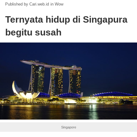
Cari.web.id
in
Wow
Ternyata hidup di Singapura
begitu susah
Singapore