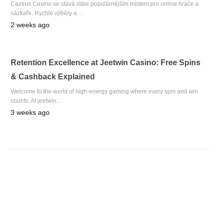
Cazeus Casino se stává stále populárnějším místem pro online hráče a
sázkaře. Rychlé výběry a…
2 weeks ago
Retention Excellence at Jeetwin Casino: Free Spins
& Cashback Explained
Welcome to the world of high‑energy gaming where every spin and win
counts. At jeetwin…
3 weeks ago