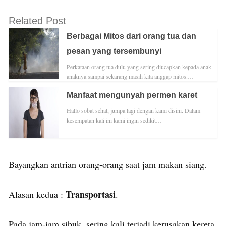
Related Post
Berbagai Mitos dari orang tua dan
pesan yang tersembunyi
Perkataan orang tua dulu yang sering diucapkan kepada anak-
anaknya sampai sekarang masih kita anggap mitos.…
Manfaat mengunyah permen karet
Hallo sobat sehat, jumpa lagi dengan kami disini. Dalam
kesempatan kali ini kami ingin sedikit…
Bayangkan antrian orang-orang saat jam makan siang.
Transportasi
Alasan kedua :
.
Pada jam-jam sibuk, sering kali terjadi kerusakan kereta